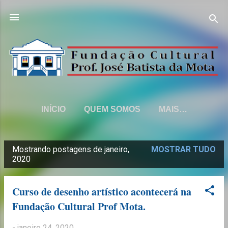
Pular para o conteúdo principal
INÍCIO
QUEM SOMOS
MAIS…
Mostrando postagens de janeiro,
MOSTRAR TUDO
P
2020
o
s
Curso de desenho artístico acontecerá na
t
Fundação Cultural Prof Mota.
a
-
janeiro 24, 2020