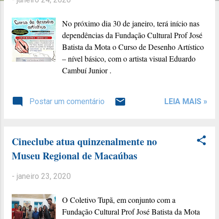
g
e
No próximo dia 30 de janeiro, terá início nas
n
dependências da Fundação Cultural Prof José
s
Batista da Mota o Curso de Desenho Artístico
– nível básico, com o artista visual Eduardo
Cambuí Junior .
Postar um comentário
LEIA MAIS »
Cineclube atua quinzenalmente no
Museu Regional de Macaúbas
-
janeiro 23, 2020
O Coletivo Tupã, em conjunto com a
Fundação Cultural Prof José Batista da Mota